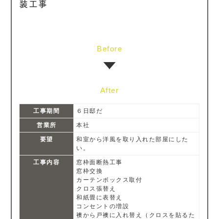
装工事
Before
After
工事期間
６日邸だ
営業所
本社
要望
和室から洋風を取り入れた部屋にした
い。
工事内容
窓枠面断熱工事
窓枠交換
カーテンボックス取付
クロス張替え
和紙畳に表替え
コンセントの増設
襖から戸襖に入れ替え（クロスを貼るた