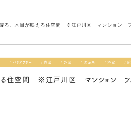
躍る、木目が映える住空間 ※江戸川区 マンション 
レ
バリアフリー
内装
外装
洗面所
浴室
える住空間 ※江戸川区 マンション フ