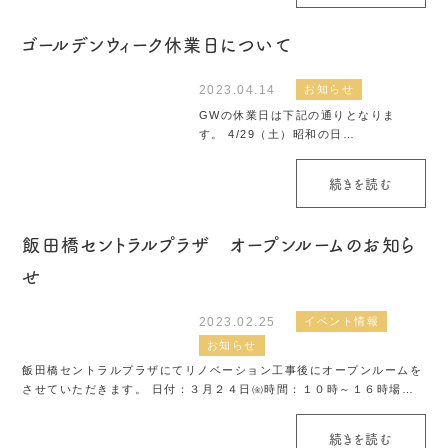
さい！ 皆様の参...
ゴールデンウィーク休業日について
2023.04.14
お知らせ
GWの休業日は下記の通りとなりま
す。 4/29（土）昭和の日
4/30(日)5/3(水) 憲法記念日5/4(木)み
どりの日5/5(金)こどもの日 となりま
続きを読む
す。日曜日祝日以外は通常通り営業とな
りますのでよろしくお願い致します...
飯田橋セントラルプラザ オープンルームのお知ら
せ
2023.02.25
イベント情報
お知らせ
飯田橋セントラルプラザにてリノベーション工事後にオープンルームを
させていただきます。 日付：３月２４日㈮時間：１０時～１６時場
所：東京都千代田区飯田橋4-10-1-1102飯田橋セントラルプラザ住宅棟
1102号室 ※予約...
続きを読む