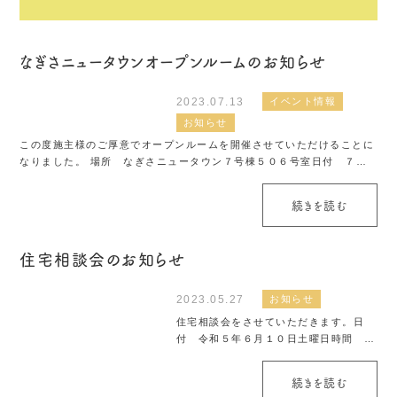
なぎさニュータウンオープンルームのお知らせ
2023.07.13
イベント情報
お知らせ
この度施主様のご厚意でオープンルームを開催させていただけることに
なりました。 場所 なぎさニュータウン７号棟５０６号室日付 ７月
１５日（土）１６日(日)時間 １０時～１６時まで 予約不要で誰でも参
加いただけます.皆様の参...
続きを読む
住宅相談会のお知らせ
2023.05.27
お知らせ
住宅相談会をさせていただきます。日
付 令和５年６月１０日土曜日時間
10：00～16：00場所 江東区南砂2-3-
8-1213 来場者特典として上記チラシに
続きを読む
特典を記載しておりますのでご確認くだ