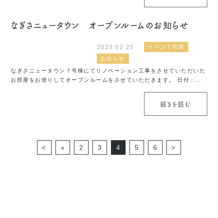
なぎさニュータウン オープンルームのお知らせ
2023.02.25
イベント情報
お知らせ
なぎさニュータウン７号棟にてリノベーション工事をさせていただいた
お部屋をお借りしてオープンルームをさせていただきます。 日付：３
月１８日 １９日 時間：１０時～１６時 場所：東京都江戸川区南葛西
7-1-7-13...
続きを読む
<
«
2
3
4
5
6
>